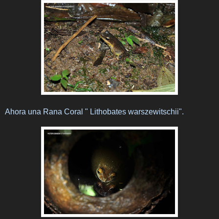
Ahora una Rana Coral " Lithobates warszewitschii".